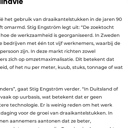
dinavië
ë het gebruik van draaikantelstukken in de jaren 90
ft omarmd. Stig Engström legt uit: “De zoektocht
n hoe de werkzaamheid is georganiseerd. In Zweden
e bedrijven met één tot vijf werknemers, waarbij de
persoon zijn. In deze markt richten zowel
rs zich op omzetmaximalisatie. Dit betekent dat
id, of het nu per meter, kuub, stuks, tonnage of wat
anders”, gaat Stig Engström verder. “In Duitsland of
 vaak op uurbasis, wat betekent dat er geen
ntere technologie. Er is weinig reden om het werk
itdaging voor de groei van draaikantelstukken. In
nnen aannemers aantonen dat ze beter,