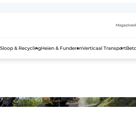
Magazines
r de aanmelding
kt voor de aanmelding FR
Sloop & Recycling
Heien & Funderen
Verticaal Transport
Bet
rieel & bouwmachines