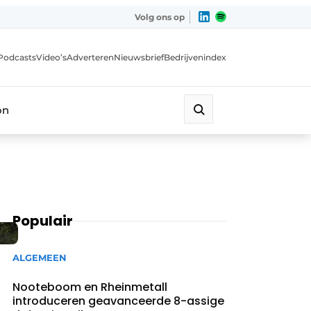
Volg ons op
Podcasts
Video’s
Adverteren
Nieuwsbrief
Bedrijvenindex
on
Populair
ALGEMEEN
Nooteboom en Rheinmetall
introduceren geavanceerde 8-assige