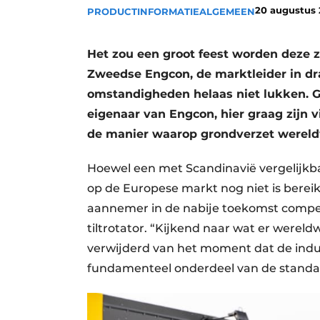
20 augustus
PRODUCTINFORMATIE
ALGEMEEN
Vacature aanmelden
Vacatures
Het zou een groot feest worden deze z
Video’s
Zweedse Engcon, de marktleider in dr
omstandigheden helaas niet lukken. G
eigenaar van Engcon, hier graag zijn v
de manier waarop grondverzet wereld
Hoewel een met Scandinavië vergelijkb
op de Europese markt nog niet is bereik
aannemer in de nabije toekomst compet
tiltrotator. “Kijkend naar wat er wereldw
verwijderd van het moment dat de indus
fundamenteel onderdeel van de standaar