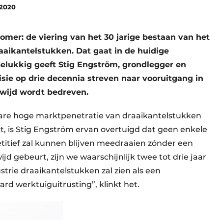
 2020
omer: de viering van het 30 jarige bestaan van het
aaikantelstukken. Dat gaat in de huidige
elukkig geeft Stig Engström, grondlegger en
isie op drie decennia streven naar vooruitgang in
wijd wordt bedreven.
are hoge marktpenetratie van draaikantelstukken
t, is Stig Engström ervan overtuigd dat geen enkele
itief zal kunnen blijven meedraaien zónder een
ijd gebeurt, zijn we waarschijnlijk twee tot drie jaar
trie draaikantelstukken zal zien als een
d werktuiguitrusting”, klinkt het.