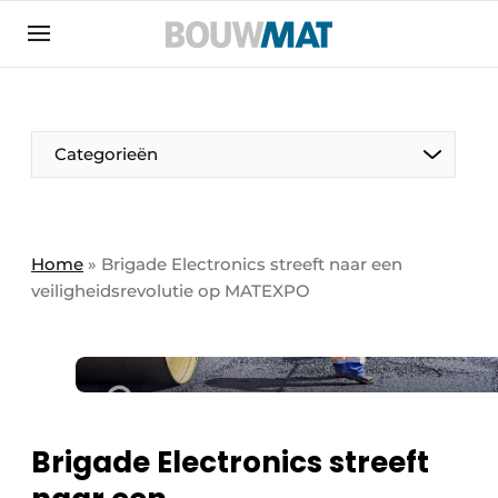
Aanmelden
Algemene voorwaarden
Bedrijven
Aanmelden
Aanmelden FR
Bedankt voor de aanmeldin
Bedankt voor de aan
Categorieën
Bedrijven
Bouwmat | Platform over bouwmaterieel &
bouwmachines
Home
»
Brigade Electronics streeft naar een
Contact
veiligheidsrevolutie op MATEXPO
Direct contact
Evenement aanmelden
Meest gelezen
Nieuwsbrief
Brigade Electronics streeft
Podcasts