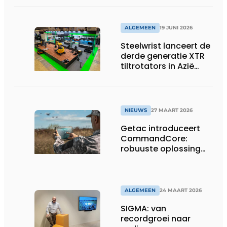
assige defensietrailer
op EUROSATORY
ALGEMEEN
19 JUNI 2026
Steelwrist lanceert de
derde generatie XTR
tiltrotators in Azië
tijdens de CSPI-EXPO
in Tokio
NIEUWS
27 MAART 2026
Getac introduceert
CommandCore:
robuuste oplossing
voor dronebesturing
in veeleisende
omgevingen
ALGEMEEN
24 MAART 2026
SIGMA: van
recordgroei naar