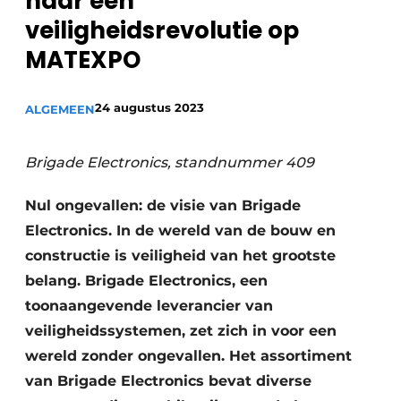
naar een
Privacy / Cookie statement
veiligheidsrevolutie op
Vacature aanmelden
MATEXPO
Vacatures
Video’s
24 augustus 2023
ALGEMEEN
Brigade Electronics, standnummer 409
Nul ongevallen: de visie van Brigade
Electronics. In de wereld van de bouw en
constructie is veiligheid van het grootste
belang. Brigade Electronics, een
toonaangevende leverancier van
veiligheidssystemen, zet zich in voor een
wereld zonder ongevallen. Het assortiment
van Brigade Electronics bevat diverse