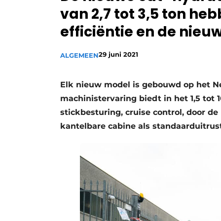
van 2,7 tot 3,5 ton he
Vacature aanmelden
efficiëntie en de nieuw
Vacatures
Video’s
29 juni 2021
ALGEMEEN
Elk nieuw model is gebouwd op het Ne
machinistervaring biedt in het 1,5 tot
stickbesturing, cruise control, door d
kantelbare cabine als standaarduitrus