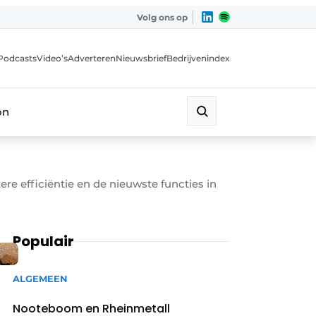
Volg ons op
Podcasts
Video’s
Adverteren
Nieuwsbrief
Bedrijvenindex
on
re efficiëntie en de nieuwste functies in
Populair
ALGEMEEN
Nooteboom en Rheinmetall