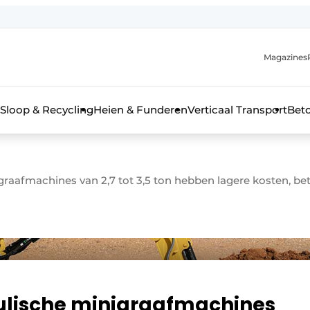
Magazines
r de aanmelding
kt voor de aanmelding FR
Sloop & Recycling
Heien & Funderen
Verticaal Transport
Bet
rieel & bouwmachines
aafmachines van 2,7 tot 3,5 ton hebben lagere kosten, bete
ulische minigraafmachines