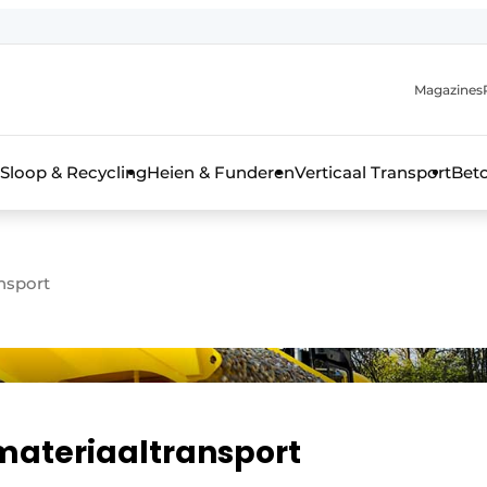
Magazines
r de aanmelding
kt voor de aanmelding FR
Sloop & Recycling
Heien & Funderen
Verticaal Transport
Bet
rieel & bouwmachines
nsport
materiaaltransport