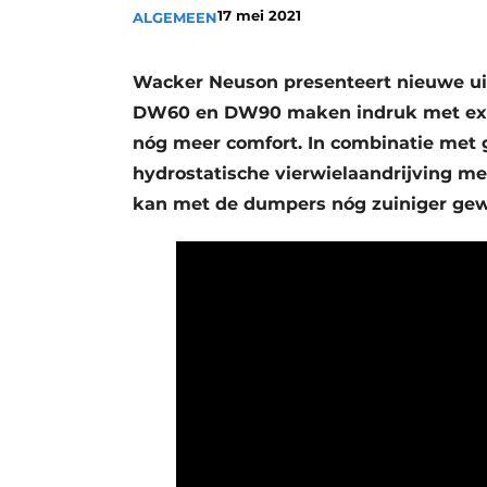
17 mei 2021
ALGEMEEN
Vacature aanmelden
Vacatures
Wacker Neuson presenteert nieuwe ui
Video’s
DW60 en DW90 maken indruk met extra
nóg meer comfort. In combinatie met 
hydrostatische vierwielaandrijving m
kan met de dumpers nóg zuiniger ge