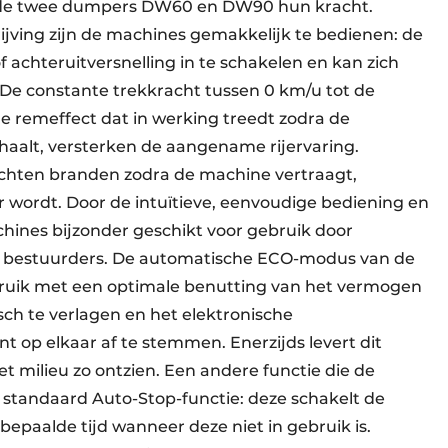
n de twee dumpers DW60 en DW90 hun kracht.
ijving zijn de machines gemakkelijk te bedienen: de
 achteruitversnelling in te schakelen en kan zich
 De constante trekkracht tussen 0 km/u tot de
e remeffect dat in werking treedt zodra de
haalt, versterken de aangename rijervaring.
chten branden zodra de machine vertraagt,
 wordt. Door de intuïtieve, eenvoudige bediening en
ines bijzonder geschikt voor gebruik door
de bestuurders. De automatische ECO-modus van de
ruik met een optimale benutting van het vermogen
sch te verlagen en het elektronische
t op elkaar af te stemmen. Enerzijds levert dit
t milieu zo ontzien. Een andere functie die de
e standaard Auto-Stop-functie: deze schakelt de
epaalde tijd wanneer deze niet in gebruik is.