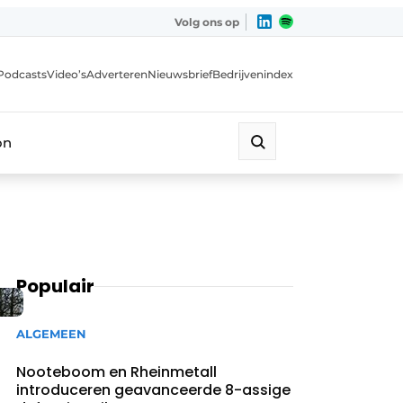
Volg ons op
Podcasts
Video’s
Adverteren
Nieuwsbrief
Bedrijvenindex
on
Populair
ALGEMEEN
Nooteboom en Rheinmetall
introduceren geavanceerde 8-assige