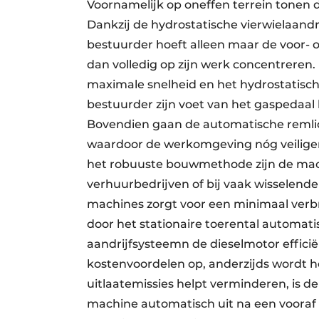
Voornamelijk op oneffen terrein tone
Dankzij de hydrostatische vierwielaandr
bestuurder hoeft alleen maar de voor- of
dan volledig op zijn werk concentreren.
maximale snelheid en het hydrostatisch
bestuurder zijn voet van het gaspedaal 
Bovendien gaan de automatische remli
waardoor de werkomgeving nóg veiliger
het robuuste bouwmethode zijn de mach
verhuurbedrijven of bij vaak wisselen
machines zorgt voor een minimaal verb
door het stationaire toerental automati
aandrijfsysteemn de dieselmotor efficiën
kostenvoordelen op, anderzijds wordt he
uitlaatemissies helpt verminderen, is d
machine automatisch uit na een vooraf b