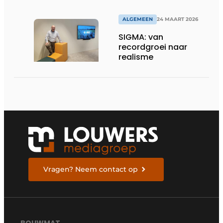
omgevingen
ALGEMEEN
24 MAART 2026
SIGMA: van
recordgroei naar
realisme
Vragen? Neem contact op
BOUWMAT