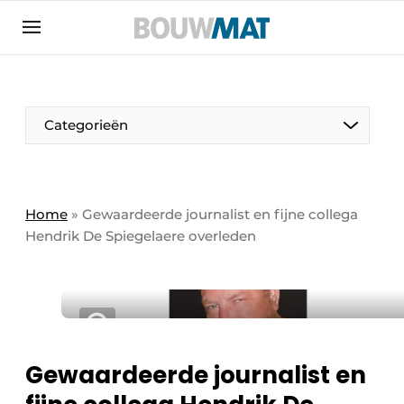
Aanmelden
Algemene voorwaarden
Bedrijven
Aanmelden
Aanmelden FR
Bedankt voor de aanmeldin
Bedankt voor de aan
Categorieën
Bedrijven
Bouwmat | Platform over bouwmaterieel &
bouwmachines
Home
»
Gewaardeerde journalist en fijne collega
Contact
Hendrik De Spiegelaere overleden
Direct contact
Evenement aanmelden
Meest gelezen
Nieuwsbrief
Gewaardeerde journalist en
Podcasts