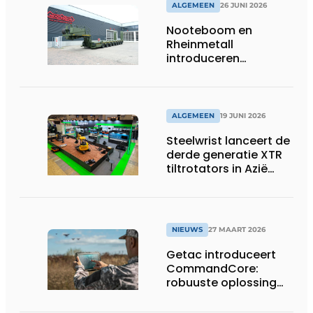
ALGEMEEN
26 JUNI 2026
Nooteboom en
Rheinmetall
introduceren
geavanceerde 8-
assige defensietrailer
op EUROSATORY
ALGEMEEN
19 JUNI 2026
Steelwrist lanceert de
derde generatie XTR
tiltrotators in Azië
tijdens de CSPI-EXPO
in Tokio
NIEUWS
27 MAART 2026
Getac introduceert
CommandCore:
robuuste oplossing
voor dronebesturing
in veeleisende