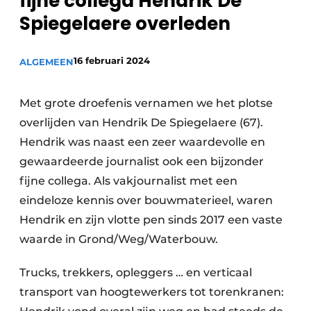
fijne collega Hendrik De
Privacy / Cookie statement
Spiegelaere overleden
Vacature aanmelden
Vacatures
16 februari 2024
ALGEMEEN
Video’s
Met grote droefenis vernamen we het plotse
overlijden van Hendrik De Spiegelaere (67).
Hendrik was naast een zeer waardevolle en
gewaardeerde journalist ook een bijzonder
fijne collega. Als vakjournalist met een
eindeloze kennis over bouwmaterieel, waren
Hendrik en zijn vlotte pen sinds 2017 een vaste
waarde in Grond/Weg/Waterbouw.
Trucks, trekkers, opleggers … en verticaal
transport van hoogtewerkers tot torenkranen: