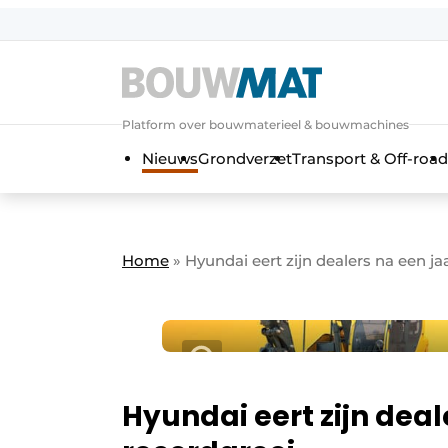
Aanmelden
Algemene voorwaarden
Platform over bouwmaterieel & bouwmachines
Bedrijven
Aanmelden
Aanmelden FR
Bedankt voo
Bedan
Nieuws
Grondverzet
Transport & Off-road
Bedrijven
Bouwmat | Platform over bouwmate
Contact
Home
»
Hyundai eert zijn dealers na een j
Direct contact
Evenement aanmelden
Meest gelezen
Nieuwsbrief
Podcasts
Hyundai eert zijn deal
Privacy / Cookie statement