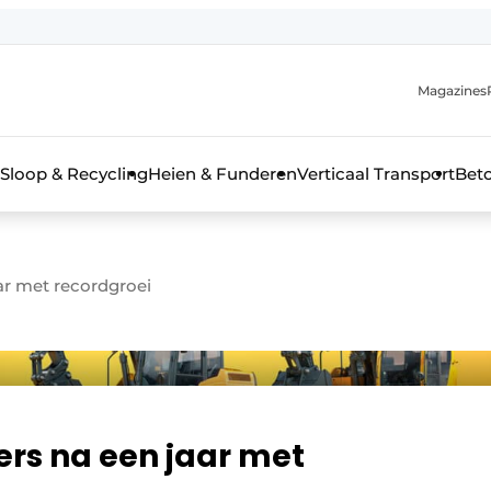
Magazines
r de aanmelding
kt voor de aanmelding FR
Sloop & Recycling
Heien & Funderen
Verticaal Transport
Bet
rieel & bouwmachines
aar met recordgroei
ers na een jaar met