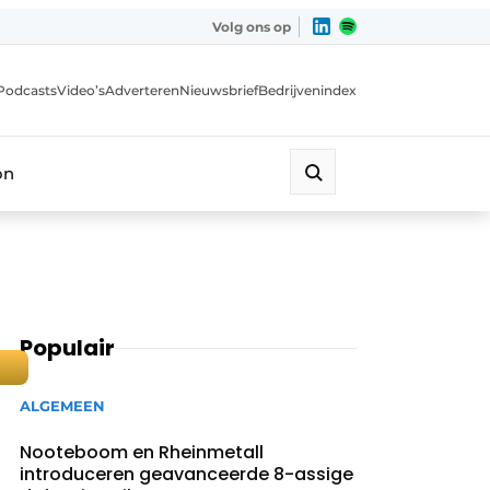
Volg ons op
Podcasts
Video’s
Adverteren
Nieuwsbrief
Bedrijvenindex
on
Populair
ALGEMEEN
Nooteboom en Rheinmetall
introduceren geavanceerde 8-assige