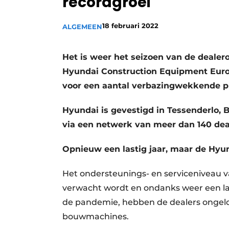
recordgroei
Vacature aanmelden
18 februari 2022
ALGEMEEN
Vacatures
Video’s
Het is weer het seizoen van de dealer
Hyundai Construction Equipment Europ
voor een aantal verbazingwekkende pre
Hyundai is gevestigd in Tessenderlo, B
via een netwerk van meer dan 140 dea
Opnieuw een lastig jaar, maar de Hyu
Het ondersteunings- en serviceniveau 
verwacht wordt en ondanks weer een la
de pandemie, hebben de dealers ongelo
bouwmachines.