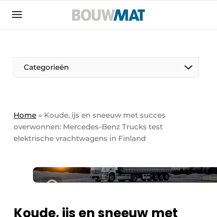
Aanmelden
Algemene voorwaarden
Bedrijven
Aanmelden
Aanmelden FR
Bedankt voor de aanmeldin
Bedankt voor de aan
Categorieën
Bedrijven
Bouwmat | Platform over bouwmaterieel &
bouwmachines
Home
»
Koude, ijs en sneeuw met succes
Contact
overwonnen: Mercedes-Benz Trucks test
elektrische vrachtwagens in Finland
Direct contact
Evenement aanmelden
Meest gelezen
Nieuwsbrief
Podcasts
Koude, ijs en sneeuw met