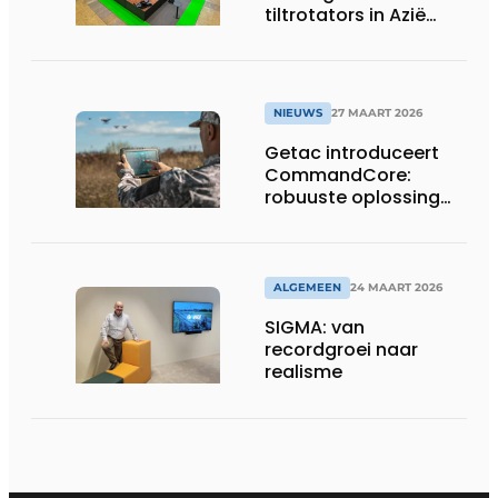
tiltrotators in Azië
tijdens de CSPI-EXPO
in Tokio
NIEUWS
27 MAART 2026
Getac introduceert
CommandCore:
robuuste oplossing
voor dronebesturing
in veeleisende
omgevingen
ALGEMEEN
24 MAART 2026
SIGMA: van
recordgroei naar
realisme