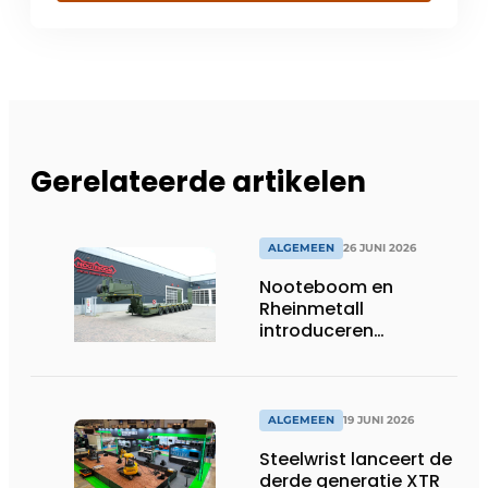
Gerelateerde artikelen
ALGEMEEN
26 JUNI 2026
Nooteboom en
Rheinmetall
introduceren
geavanceerde 8-
assige defensietrailer
op EUROSATORY
ALGEMEEN
19 JUNI 2026
Steelwrist lanceert de
derde generatie XTR