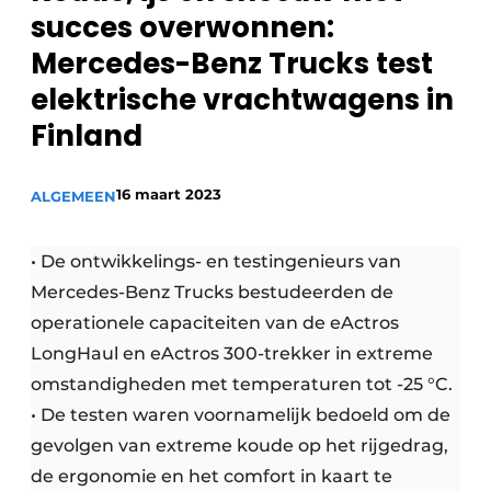
Privacy / Cookie statement
succes overwonnen:
Vacature aanmelden
Mercedes-Benz Trucks test
Vacatures
elektrische vrachtwagens in
Video’s
Finland
16 maart 2023
ALGEMEEN
• De ontwikkelings- en testingenieurs van
Mercedes-Benz Trucks bestudeerden de
operationele capaciteiten van de eActros
LongHaul en eActros 300-trekker in extreme
omstandigheden met temperaturen tot -25 °C.
• De testen waren voornamelijk bedoeld om de
gevolgen van extreme koude op het rijgedrag,
de ergonomie en het comfort in kaart te