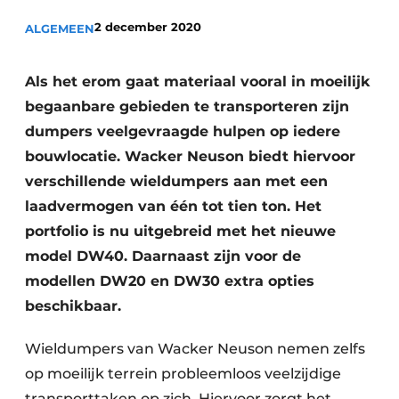
Privacy / Cookie statement
2 december 2020
ALGEMEEN
Vacature aanmelden
Vacatures
Als het erom gaat materiaal vooral in moeilijk
Video’s
begaanbare gebieden te transporteren zijn
dumpers veelgevraagde hulpen op iedere
bouwlocatie. Wacker Neuson biedt hiervoor
verschillende wieldumpers aan met een
laadvermogen van één tot tien ton. Het
portfolio is nu uitgebreid met het nieuwe
model DW40. Daarnaast zijn voor de
modellen DW20 en DW30 extra opties
beschikbaar.
Wieldumpers van Wacker Neuson nemen zelfs
op moeilijk terrein probleemloos veelzijdige
transporttaken op zich. Hiervoor zorgt het