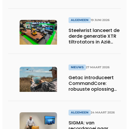
geavanceerde 8-
assige defensietrailer
op EUROSATORY
ALGEMEEN
19 JUNI 2026
Steelwrist lanceert de
derde generatie XTR
tiltrotators in Azië
tijdens de CSPI-EXPO
in Tokio
NIEUWS
27 MAART 2026
Getac introduceert
CommandCore:
robuuste oplossing
voor dronebesturing
in veeleisende
omgevingen
ALGEMEEN
24 MAART 2026
SIGMA: van
recordgroei naar