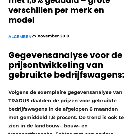
met 1,8% gedaald – grote
Privacy / Cookie statement
verschillen per merk en
Vacature aanmelden
model
Vacatures
Video’s
27 november 2019
ALGEMEEN
Gegevensanalyse voor de
prijsontwikkeling van
gebruikte bedrijfswagens:
Volgens de exemplaire gegevensanalyse van
TRADUS daalden de prijzen voor gebruikte
bedrijfswagens in de afgelopen 6 maanden
met gemiddeld 1,8 procent. De trend is ook te
zien in de landbouw-, bouw- en