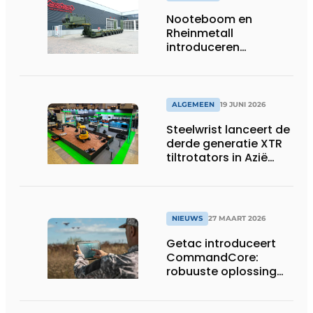
Nooteboom en
Rheinmetall
introduceren
geavanceerde 8-
assige defensietrailer
op EUROSATORY
ALGEMEEN
19 JUNI 2026
Steelwrist lanceert de
derde generatie XTR
tiltrotators in Azië
tijdens de CSPI-EXPO
in Tokio
NIEUWS
27 MAART 2026
Getac introduceert
CommandCore:
robuuste oplossing
voor dronebesturing
in veeleisende