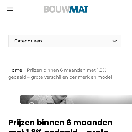
Aanmelden
Algemene voorwaarden
Bedrijven
Aanmelden
Aanmelden FR
Bedankt voor de aanmeldin
Bedankt voor de aan
Categorieën
Bedrijven
Bouwmat | Platform over bouwmaterieel &
bouwmachines
Home
»
Prijzen binnen 6 maanden met 1,8%
Contact
gedaald – grote verschillen per merk en model
Direct contact
Evenement aanmelden
Meest gelezen
Nieuwsbrief
Prijzen binnen 6 maanden
Podcasts