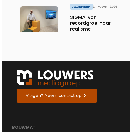
omgevingen
ALGEMEEN
24 MAART 2026
SIGMA: van
recordgroei naar
realisme
Vragen? Neem contact op
BOUWMAT