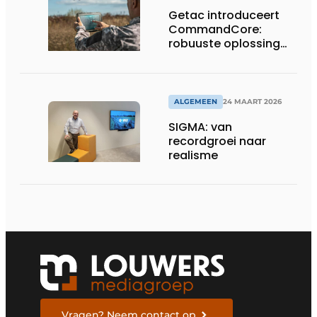
Getac introduceert
CommandCore:
robuuste oplossing
voor dronebesturing
in veeleisende
omgevingen
ALGEMEEN
24 MAART 2026
SIGMA: van
recordgroei naar
realisme
Vragen? Neem contact op