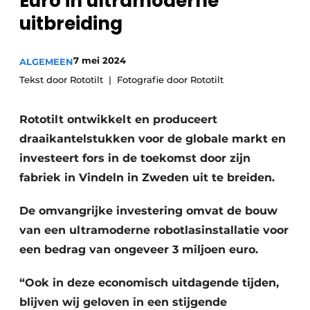
Euro in ultramoderne
Privacy / Cookie statement
uitbreiding
Vacature aanmelden
Vacatures
7 mei 2024
ALGEMEEN
Video’s
Tekst door Rototilt
Fotografie door Rototilt
Rototilt ontwikkelt en produceert
draaikantelstukken voor de globale markt en
investeert fors in de toekomst door zijn
fabriek in Vindeln in Zweden uit te breiden.
De omvangrijke investering omvat de bouw
van een ultramoderne robotlasinstallatie voor
een bedrag van ongeveer 3 miljoen euro.
“Ook in deze economisch uitdagende tijden,
blijven wij geloven in een stijgende