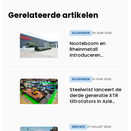
Gerelateerde artikelen
ALGEMEEN
26 JUNI 2026
Nooteboom en
Rheinmetall
introduceren
geavanceerde 8-
assige defensietrailer
op EUROSATORY
ALGEMEEN
19 JUNI 2026
Steelwrist lanceert de
derde generatie XTR
tiltrotators in Azië
tijdens de CSPI-EXPO
in Tokio
NIEUWS
27 MAART 2026