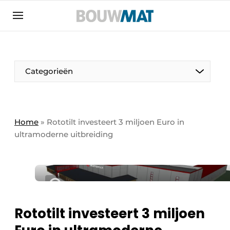
Aanmelden
Algemene voorwaarden
Bedrijven
Aanmelden
Aanmelden FR
Bedankt voor de aanmeldin
Bedankt voor de aan
Categorieën
Bedrijven
Bouwmat | Platform over bouwmaterieel &
bouwmachines
Home
»
Rototilt investeert 3 miljoen Euro in
Contact
ultramoderne uitbreiding
Direct contact
Evenement aanmelden
Meest gelezen
Nieuwsbrief
Rototilt investeert 3 miljoen
Podcasts