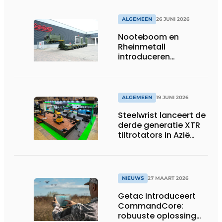
ALGEMEEN
26 JUNI 2026
Nooteboom en
Rheinmetall
introduceren
geavanceerde 8-
assige defensietrailer
op EUROSATORY
ALGEMEEN
19 JUNI 2026
Steelwrist lanceert de
derde generatie XTR
tiltrotators in Azië
tijdens de CSPI-EXPO
in Tokio
NIEUWS
27 MAART 2026
Getac introduceert
CommandCore:
robuuste oplossing