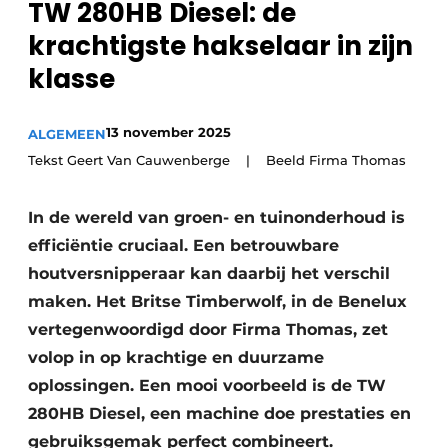
TW 280HB Diesel: de
Privacy / Cookie statement
krachtigste hakselaar in zijn
Vacature aanmelden
klasse
Vacatures
Video’s
13 november 2025
ALGEMEEN
Tekst Geert Van Cauwenberge | Beeld Firma Thomas
In de wereld van groen- en tuinonderhoud is
efficiëntie cruciaal. Een betrouwbare
houtversnipperaar kan daarbij het verschil
maken. Het Britse Timberwolf, in de Benelux
vertegenwoordigd door Firma Thomas, zet
volop in op krachtige en duurzame
oplossingen. Een mooi voorbeeld is de TW
280HB Diesel, een machine doe prestaties en
gebruiksgemak perfect combineert.