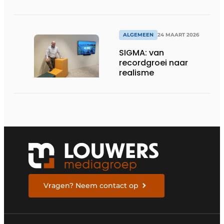
voor dronebesturing
in veeleisende
omgevingen
ALGEMEEN
24 MAART 2026
SIGMA: van
recordgroei naar
realisme
Vragen? Neem contact op