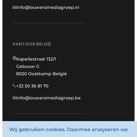
info@louwersmediagroep.nl
KANTOOR BELGIË
Kapellestraat 132/1
Gebouw G
8020 Oostkamp België
+32 50 36 81 70
info@louwersmediagroep.be
Wij gebruiken cookies. Daarmee analyseren we
www.louwersmediagroep.com