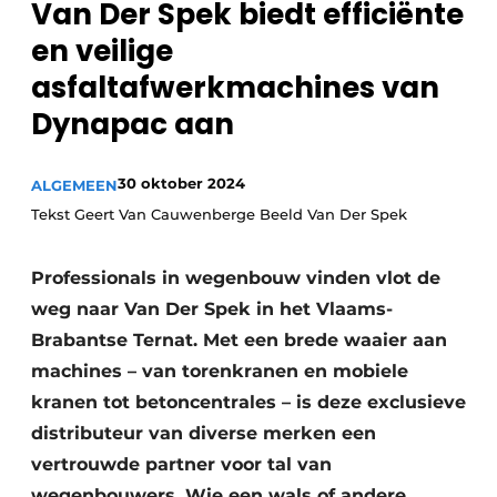
Van Der Spek biedt efficiënte
Privacy / Cookie statement
en veilige
Vacature aanmelden
asfaltafwerkmachines van
Vacatures
Dynapac aan
Video’s
30 oktober 2024
ALGEMEEN
Tekst Geert Van Cauwenberge Beeld Van Der Spek
Professionals in wegenbouw vinden vlot de
weg naar Van Der Spek in het Vlaams-
Brabantse Ternat. Met een brede waaier aan
machines – van torenkranen en mobiele
kranen tot betoncentrales – is deze exclusieve
distributeur van diverse merken een
vertrouwde partner voor tal van
wegenbouwers. Wie een wals of andere