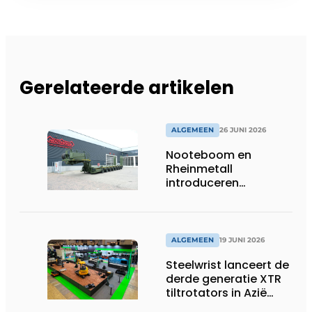
Gerelateerde artikelen
ALGEMEEN
26 JUNI 2026
Nooteboom en
Rheinmetall
introduceren
geavanceerde 8-
assige defensietrailer
op EUROSATORY
ALGEMEEN
19 JUNI 2026
Steelwrist lanceert de
derde generatie XTR
tiltrotators in Azië
tijdens de CSPI-EXPO