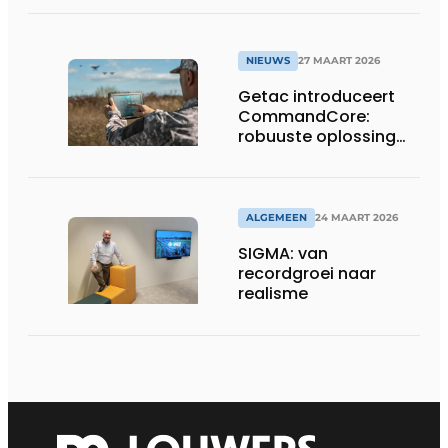
in Tokio
NIEUWS
27 MAART 2026
Getac introduceert
CommandCore:
robuuste oplossing
voor dronebesturing
in veeleisende
omgevingen
ALGEMEEN
24 MAART 2026
SIGMA: van
recordgroei naar
realisme