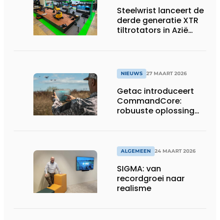
Steelwrist lanceert de
derde generatie XTR
tiltrotators in Azië
tijdens de CSPI-EXPO
in Tokio
NIEUWS
27 MAART 2026
Getac introduceert
CommandCore:
robuuste oplossing
voor dronebesturing
in veeleisende
omgevingen
ALGEMEEN
24 MAART 2026
SIGMA: van
recordgroei naar
realisme