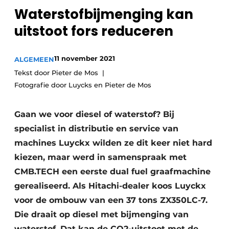
Privacy / Cookie statement
Waterstofbijmenging kan
Vacature aanmelden
uitstoot fors reduceren
Vacatures
Video’s
11 november 2021
ALGEMEEN
Tekst door Pieter de Mos
Fotografie door Luycks en Pieter de Mos
Gaan we voor diesel of waterstof? Bij
specialist in distributie en service van
machines Luyckx wilden ze dit keer niet hard
kiezen, maar werd in samenspraak met
CMB.TECH een eerste dual fuel graafmachine
gerealiseerd. Als Hitachi-dealer koos Luyckx
voor de ombouw van een 37 tons ZX350LC-7.
Die draait op diesel met bijmenging van
waterstof. Dat kan de CO2-uitstoot met de