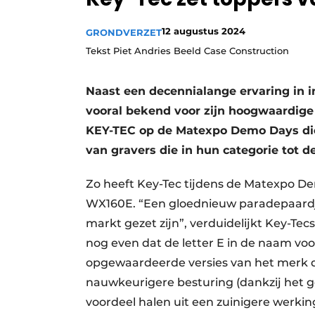
Vacature aanmelden
12 augustus 2024
GRONDVERZET
Vacatures
Tekst Piet Andries Beeld Case Construction
Video’s
Naast een decennialange ervaring in in
vooral bekend voor zijn hoogwaardige
KEY-TEC op de Matexpo Demo Days die 
van gravers die in hun categorie tot 
Zo heeft Key-Tec tijdens de Matexpo D
WX160E. “Een gloednieuw paradepaardje
markt gezet zijn”, verduidelijkt Key-T
nog even dat de letter E in de naam voo
opgewaardeerde versies van het merk d
nauwkeurigere besturing (dankzij het
voordeel halen uit een zuinigere werk