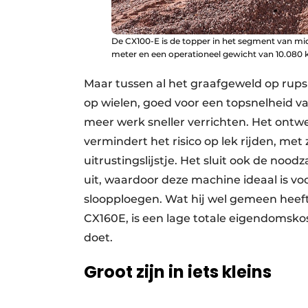
De CX100-E is de topper in het segment van mid
meter en een operationeel gewicht van 10.080 ki
Maar tussen al het graafgeweld op rups
op wielen, goed voor een topsnelheid v
meer werk sneller verrichten. Het ontw
vermindert het risico op lek rijden, m
uitrustingslijstje. Het sluit ook de no
uit, waardoor deze machine ideaal is v
sloopploegen. Wat hij wel gemeen heeft
CX160E, is een lage totale eigendomskost
doet.
Groot zijn in iets kleins