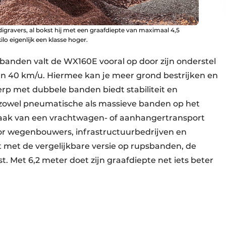
igravers, al bokst hij met een graafdiepte van maximaal 4,5
lo eigenlijk een klasse hoger.
banden valt de WX160E vooral op door zijn onderstel
an 40 km/u. Hiermee kan je meer grond bestrijken en
erp met dubbele banden biedt stabiliteit en
et zowel pneumatische als massieve banden op het
odzaak van een vrachtwagen- of aanhangertransport
oor wegenbouwers, infrastructuurbedrijven en
 met de vergelijkbare versie op rupsbanden, de
. Met 6,2 meter doet zijn graafdiepte net iets beter