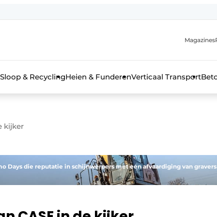
Magazines
r de aanmelding
kt voor de aanmelding FR
Sloop & Recycling
Heien & Funderen
Verticaal Transport
Bet
rieel & bouwmachines
 kijker
o Days die reputatie in schijnwerpers met een afvaardiging van gravers
n CASE in de kijker