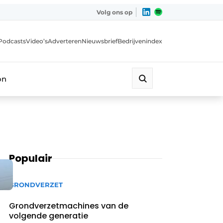
Volg ons op
Podcasts
Video’s
Adverteren
Nieuwsbrief
Bedrijvenindex
on
Populair
GRONDVERZET
Grondverzetmachines van de
volgende generatie