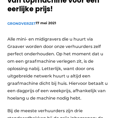
van topmachine voor een
Privacy / Cookie statement
eerlijke prijs!
Vacature aanmelden
Vacatures
17 mei 2021
GRONDVERZET
Video’s
Alle mini- en midigravers die u huurt via
Graaver worden door onze verhuurders zelf
perfect onderhouden. Op het moment dat u
om een graafmachine verlegen zit, is de
oplossing nabij. Letterlijk, want door ons
uitgebreide netwerk huurt u altijd een
graafmachine dicht bij huis. Hiervoor betaalt u
een dagprijs of een weekprijs, afhankelijk van
hoelang u de machine nodig hebt.
Bij de meeste verhuurders zijn drie