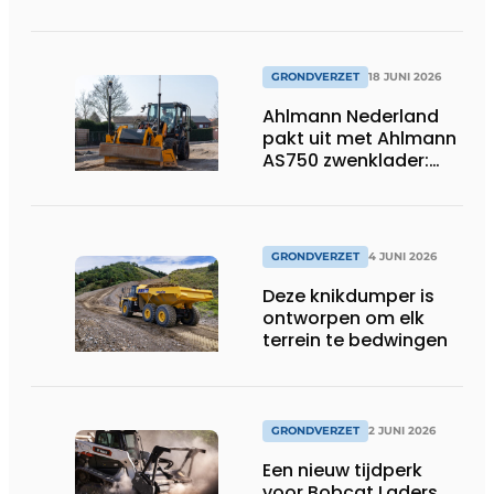
GRONDVERZET
18 JUNI 2026
Ahlmann Nederland
pakt uit met Ahlmann
AS750 zwenklader:
kracht en
veelzijdigheid in
combinatie met 3D-
besturing.
GRONDVERZET
4 JUNI 2026
Deze knikdumper is
ontworpen om elk
terrein te bedwingen
GRONDVERZET
2 JUNI 2026
Een nieuw tijdperk
voor Bobcat Laders