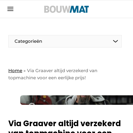
Aanmelden
Algemene voorwaarden
Bedrijven
Aanmelden
Aanmelden FR
Bedankt voor de aanmeldin
Bedankt voor de aan
Categorieën
Bedrijven
Bouwmat | Platform over bouwmaterieel &
bouwmachines
Home
»
Via Graaver altijd verzekerd van
Contact
topmachine voor een eerlijke prijs!
Direct contact
Evenement aanmelden
Meest gelezen
Nieuwsbrief
Via Graaver altijd verzekerd
Podcasts