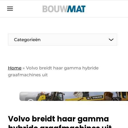
Aanmelden
Algemene voorwaarden
Bedrijven
Aanmelden
Aanmelden FR
Bedankt voor de aanmeldin
Bedankt voor de aan
Categorieën
Bedrijven
Bouwmat | Platform over bouwmaterieel &
bouwmachines
Home
»
Volvo breidt haar gamma hybride
Contact
graafmachines uit
Direct contact
Evenement aanmelden
Meest gelezen
Nieuwsbrief
Volvo breidt haar gamma
Podcasts