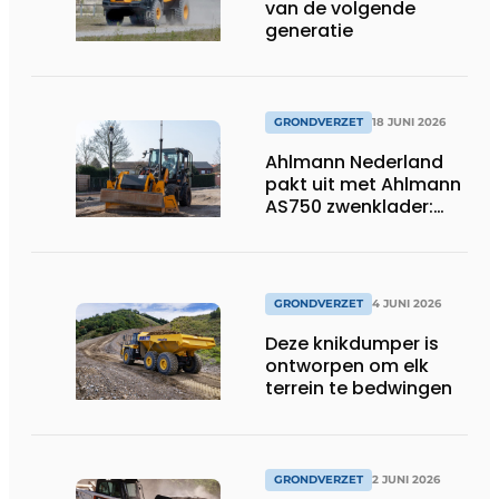
van de volgende
generatie
GRONDVERZET
18 JUNI 2026
Ahlmann Nederland
pakt uit met Ahlmann
AS750 zwenklader:
kracht en
veelzijdigheid in
combinatie met 3D-
besturing.
GRONDVERZET
4 JUNI 2026
Deze knikdumper is
ontworpen om elk
terrein te bedwingen
GRONDVERZET
2 JUNI 2026