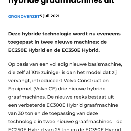
hybride graafmachines uit
Privacy / Cookie statement
Vacature aanmelden
5 juli 2021
GRONDVERZET
Vacatures
Video’s
Deze hybride technologie wordt nu eveneens
toegepast in twee nieuwe machines: de
EC250E Hybrid en de EC350E Hybrid.
Op basis van een volledig nieuwe basismachine,
die zelf al 10% zuiniger is dan het model dat zij
vervangt, introduceert Volvo Construction
Equipmet (Volvo CE) drie nieuwe hybride
graafmachines. De nieuwe reeks bestaat uit
een verbeterde EC300E Hybrid graafmachine
van 30 ton en de toepassing van deze
technologie in twee nieuwe graafmachines – de
EC250E Hybrid van 25 ton en de EC350E Hybrid