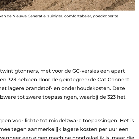
s van de Nieuwe Generatie, zuiniger, comfortabeler, goedkoper te
 twintigtonners, met voor de GC-versies een apart
0 en 323 hebben door de geïntegreerde Cat Connect-
met lagere brandstof- en onderhoudskosten. Deze
zware tot zware toepassingen, waarbij de 323 het
pen voor lichte tot middelzware toepassingen. Het is
mee tegen aanmerkelijk lagere kosten per uur een
g wanneer een eigen machine noodzakelijk is, maar die