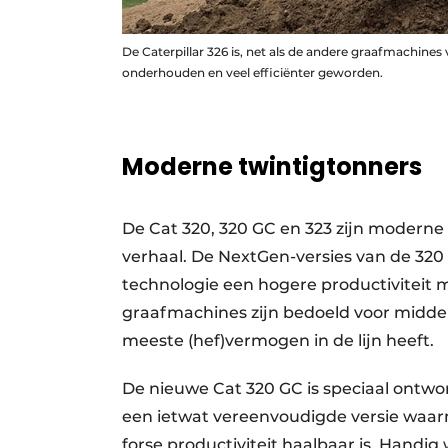
De Caterpillar 326 is, net als de andere graafmachine
onderhouden en veel efficiënter geworden.
Moderne twintigtonners
De Cat 320, 320 GC en 323 zijn moderne
verhaal. De NextGen-versies van de 32
technologie een hogere productiviteit 
graafmachines zijn bedoeld voor middel
meeste (hef)vermogen in de lijn heeft.
De nieuwe Cat 320 GC is speciaal ontwor
een ietwat vereenvoudigde versie waar
forse productiviteit haalbaar is. Handi