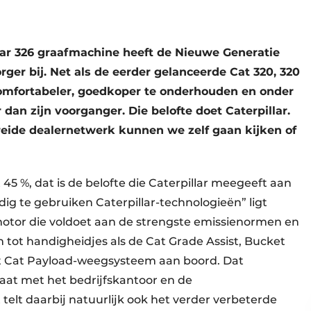
lar 326 graafmachine heeft de Nieuwe Generatie
ger bij. Net als de eerder gelanceerde Cat 320, 320
 comfortabeler, goedkoper te onderhouden en onder
 dan zijn voorganger. Die belofte doet Caterpillar.
reide dealernetwerk kunnen we zelf gaan kijken of
 45 %, dat is de belofte die Caterpillar meegeeft aan
ig te gebruiken Caterpillar-technologieën” ligt
motor die voldoet aan de strengste emissienormen en
tot handigheidjes als de Cat Grade Assist, Bucket
het Cat Payload-weegsysteem aan boord. Dat
taat met het bedrijfskantoor en de
elt daarbij natuurlijk ook het verder verbeterde