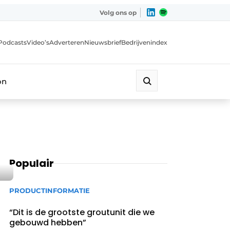
Volg ons op
Podcasts
Video’s
Adverteren
Nieuwsbrief
Bedrijvenindex
on
Populair
PRODUCTINFORMATIE
“Dit is de grootste groutunit die we
gebouwd hebben”