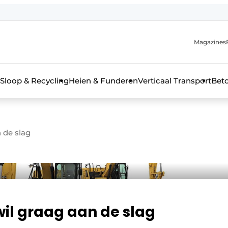
Magazines
r de aanmelding
kt voor de aanmelding FR
Sloop & Recycling
Heien & Funderen
Verticaal Transport
Bet
rieel & bouwmachines
 de slag
il graag aan de slag