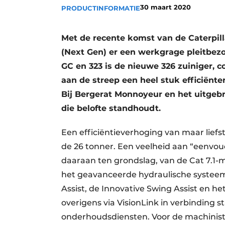
30 maart 2020
PRODUCTINFORMATIE
Vacature aanmelden
Vacatures
Met de recente komst van de Caterpil
Video’s
(Next Gen) er een werkgrage pleitbezor
GC en 323 is de nieuwe 326 zuiniger,
aan de streep een heel stuk efficiënter
Bij Bergerat Monnoyeur en het uitgeb
die belofte standhoudt.
Een efficiëntieverhoging van maar liefst
de 26 tonner. Een veelheid aan “eenvoud
daaraan ten grondslag, van de Cat 7.1-
het geavanceerde hydraulische systeem 
Assist, de Innovative Swing Assist en 
overigens via VisionLink in verbinding s
onderhoudsdiensten. Voor de machinist t