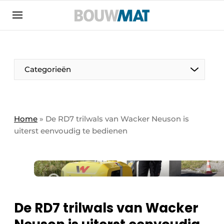
Aanmelden
Algemene voorwaarden
Bedrijven
Aanmelden
Aanmelden FR
Bedankt voor de aanmeldin
Bedankt voor de aan
Categorieën
Bedrijven
Bouwmat | Platform over bouwmaterieel &
bouwmachines
Home
»
De RD7 trilwals van Wacker Neuson is
Contact
uiterst eenvoudig te bedienen
Direct contact
Evenement aanmelden
Meest gelezen
Nieuwsbrief
De RD7 trilwals van Wacker
Podcasts