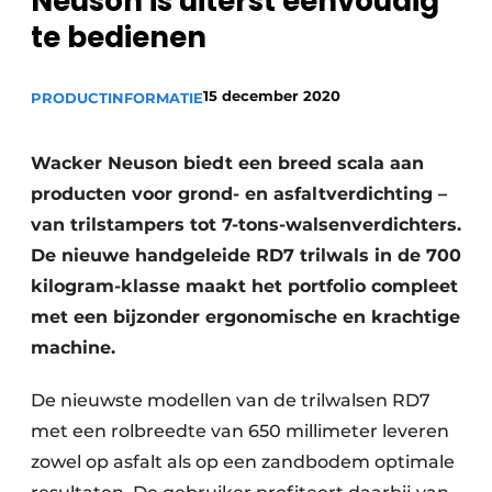
Neuson is uiterst eenvoudig
Privacy / Cookie statement
te bedienen
Vacature aanmelden
Vacatures
15 december 2020
PRODUCTINFORMATIE
Video’s
Wacker Neuson biedt een breed scala aan
producten voor grond- en asfaltverdichting –
van trilstampers tot 7-tons-walsenverdichters.
De nieuwe handgeleide RD7 trilwals in de 700
kilogram-klasse maakt het portfolio compleet
met een bijzonder ergonomische en krachtige
machine.
De nieuwste modellen van de trilwalsen RD7
met een rolbreedte van 650 millimeter leveren
zowel op asfalt als op een zandbodem optimale