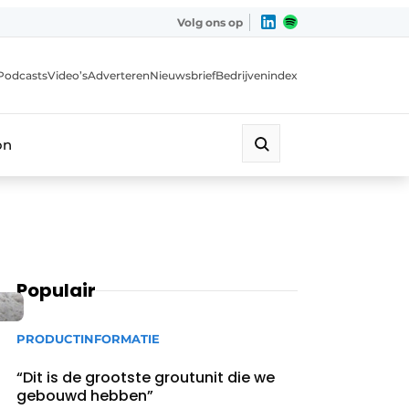
Volg ons op
Podcasts
Video’s
Adverteren
Nieuwsbrief
Bedrijvenindex
on
Populair
PRODUCTINFORMATIE
“Dit is de grootste groutunit die we
gebouwd hebben”