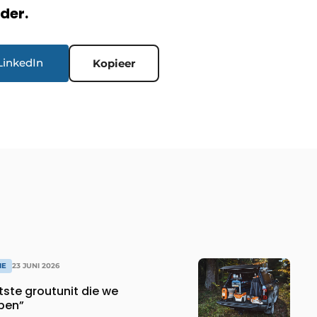
rder.
LinkedIn
Kopieer
IE
23 JUNI 2026
otste groutunit die we
ben”