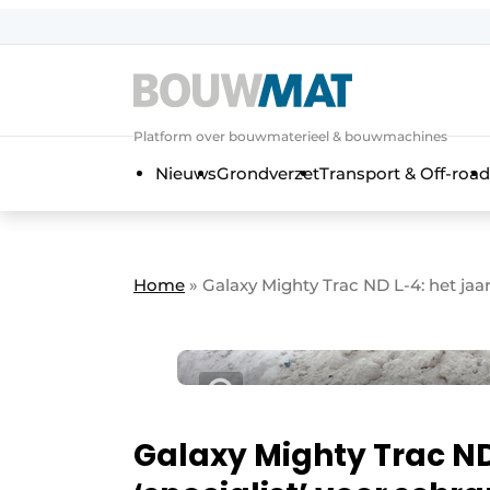
Aanmelden
Algemene voorwaarden
Platform over bouwmaterieel & bouwmachines
Bedrijven
Aanmelden
Aanmelden FR
Bedankt voo
Bedan
Nieuws
Grondverzet
Transport & Off-road
Bedrijven
Bouwmat | Platform over bouwmate
Contact
Home
»
Galaxy Mighty Trac ND L-4: het jaar
Direct contact
Evenement aanmelden
Meest gelezen
Nieuwsbrief
Podcasts
Galaxy Mighty Trac ND 
Privacy / Cookie statement