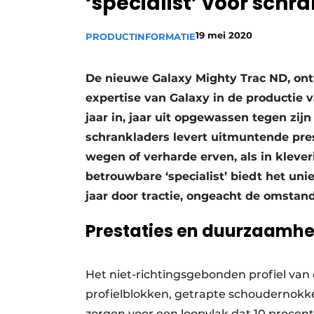
‘specialist’ voor schr
Vacature aanmelden
19 mei 2020
PRODUCTINFORMATIE
Vacatures
Video’s
De nieuwe Galaxy Mighty Trac ND, ont
expertise van Galaxy in de productie 
jaar in, jaar uit opgewassen tegen zi
schrankladers levert uitmuntende pre
wegen of verharde erven, als in kleve
betrouwbare ‘specialist’ biedt het un
jaar door tractie, ongeacht de omstan
Prestaties en duurzaamhe
Het niet-richtingsgebonden profiel va
profielblokken, getrapte schoudernokke
zorgen voor een loopvlak dat 10 procent 