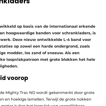
ankladers
wikkeld op basis van de internationaal erkende
van hoogwaardige banden voor schrankladers, is
jn werk. Deze nieuw ontwikkelde L-4 band voor
staties op zowel een harde ondergrond, zoals
rige modder, los zand of sneeuw. Als een
ieke loopvlakpatroon met grote blokken het hele
digheden.
id voorop
n de Mighty Trac ND wordt gekenmerkt door grote
n en hoekige lamellen. Terwijl de grote nokken
groter is dan het loopvlak van vergelijkbare,