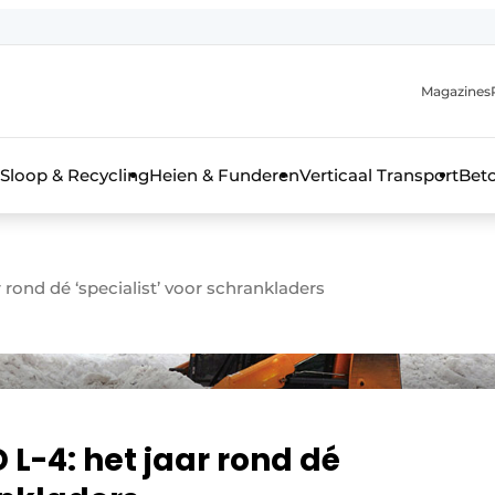
Magazines
r de aanmelding
kt voor de aanmelding FR
Sloop & Recycling
Heien & Funderen
Verticaal Transport
Bet
rieel & bouwmachines
 rond dé ‘specialist’ voor schrankladers
L-4: het jaar rond dé