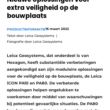
Privacy / Cookie statement
extra veiligheid op de
Vacature aanmelden
bouwplaats
Vacatures
Video’s
16 maart 2022
PRODUCTINFORMATIE
Tekst door Leica Geosystems
Fotografie door Leica Geosystems
Leica Geosystems, dat onderdeel is van
Hexagon, heeft substantiële verbeteringen
aangekondigd aan zijn modulaire oplossingen
voor de veiligheid op de bouwplaats, de Leica
iCON PA10 en PA80. De verbeterde
oplossingen helpen ongelukken te
voorkomen door middel van waarschuwingen
bij potentieel gevaarlijke situaties. De PA80