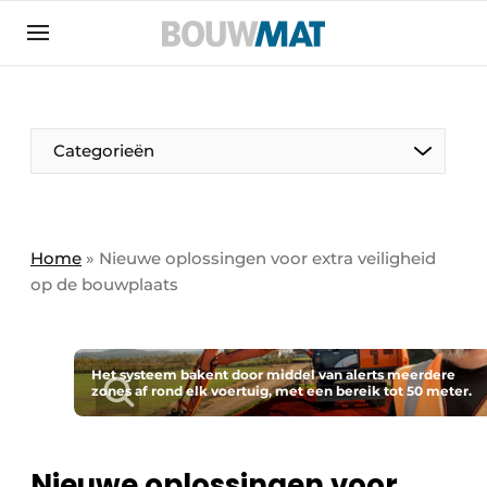
Aanmelden
Algemene voorwaarden
Bedrijven
Aanmelden
Aanmelden FR
Bedankt voor de aanmeldin
Bedankt voor de aan
Categorieën
Bedrijven
Bouwmat | Platform over bouwmaterieel &
bouwmachines
Home
»
Nieuwe oplossingen voor extra veiligheid
Contact
op de bouwplaats
Direct contact
Evenement aanmelden
Het systeem bakent door middel van alerts meerdere
Meest gelezen
zones af rond elk voertuig, met een bereik tot 50 meter.
Nieuwsbrief
Podcasts
Nieuwe oplossingen voor