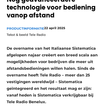
Privacy / Cookie statement
technologie voor bediening
Vacature aanmelden
vanop afstand
Vacatures
Video’s
22 april 2025
PRODUCTINFORMATIE
Tekst & beeld Tele Radio
De overname van het Italiaanse Sistematica
afgelopen najaar creëert een breed scala aan
mogelijkheden voor bedrijven die meer uit
afstandsbedieningen willen halen. Sinds de
overname heeft Tele Radio – meer dan 25
vestigingen wereldwijd – Sistematica
geïntegreerd en het resultaat mag er zijn:
vanaf heden is Sistematica verkrijgbaar bij
Tele Radio Benelux.