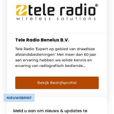
Tele Radio Benelux B.V.
Tele Radio ‘Expert op gebied van draadloze
afstandsbedieningen’ Met meer dan 60 jaar
aan ervaring hebben we solide kennis en
ervaring van radiografisch bediende
systemen voor industriële toepassingen.
Onze universele draadloze systemen zijn te
vinden bij procesbesturing, in de offshore,
Bekijk Bedrijfsprofiel
bij geautomatiseerde toegangssystemen, in
de scheepvaart, bij de bediening van kranen
NIEUWSBRIEF
en lieren etc. De […]
Meld u aan om nieuws & updates te