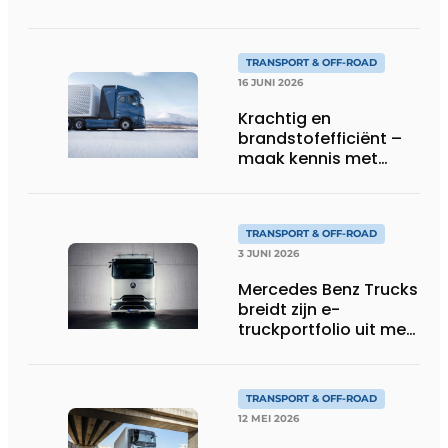
Interdolly: meer
laadvermogen, meer
flexibiliteit in speciaal
TRANSPORT & OFF-ROAD
transport
16 JUNI 2026
Krachtig en
brandstofefficiënt –
maak kennis met
Volvo’s toekomstige
waterstoftruck
TRANSPORT & OFF-ROAD
3 JUNI 2026
Mercedes Benz Trucks
breidt zijn e-
truckportfolio uit met
nieuwe eActros
Lowliner-variant
TRANSPORT & OFF-ROAD
12 MEI 2026