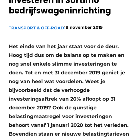
investeren in Sortimo
Privacy / Cookie statement
bedrijfswageninrichting
Vacature aanmelden
Vacatures
18 november 2019
TRANSPORT & OFF-ROAD
Video’s
Het einde van het jaar staat voor de deur.
Hoog tijd dus om de balans op te maken en
nog snel enkele slimme investeringen te
doen. Tot en met 31 december 2019 geniet je
nog van heel wat voordelen. Weet je
bijvoorbeeld dat de verhoogde
investeringsaftrek van 20% afloopt op 31
december 2019? Ook de gunstige
belastingmaatregel voor investeringen
behoort vanaf 1 januari 2020 tot het verleden.
Bovendien staan er nieuwe belastingtarieven