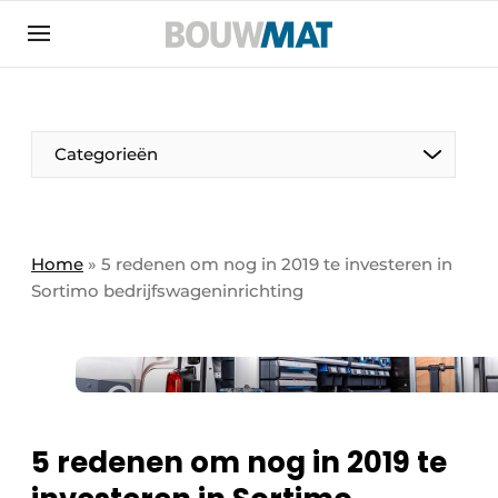
Aanmelden
Algemene voorwaarden
Bedrijven
Aanmelden
Aanmelden FR
Bedankt voor de aanmeldin
Bedankt voor de aan
Categorieën
Bedrijven
Bouwmat | Platform over bouwmaterieel &
bouwmachines
Home
»
5 redenen om nog in 2019 te investeren in
Contact
Sortimo bedrijfswageninrichting
Direct contact
Evenement aanmelden
Meest gelezen
Nieuwsbrief
5 redenen om nog in 2019 te
Podcasts