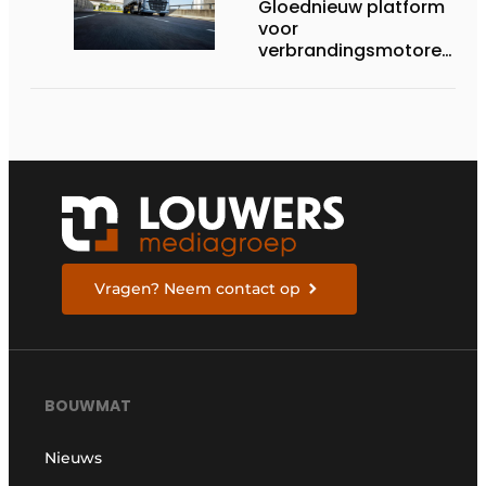
Gloednieuw platform
voor
verbrandingsmotoren
van Volvo Trucks:
superieur
brandstofverbruik en
geschikt voor een
breed scala aan
alternatieve
brandstoffen
Vragen? Neem contact op
BOUWMAT
Nieuws