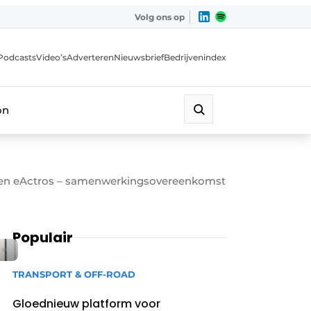
Volg ons op
Podcasts
Video’s
Adverteren
Nieuwsbrief
Bedrijvenindex
on
reven eActros – samenwerkingsovereenkomst
Populair
TRANSPORT & OFF-ROAD
Gloednieuw platform voor