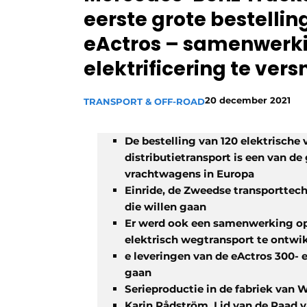
eerste grote bestelli
Vacature aanmelden
eActros – samenwerk
Vacatures
elektrificering te vers
Video’s
20 december 2021
TRANSPORT & OFF-ROAD
De bestelling van 120 elektrische
distributietransport is een van de
vrachtwagens in Europa
Einride, de Zweedse transporttec
die willen gaan
Er werd ook een samenwerking op
elektrisch wegtransport te ontwi
e leveringen van de eActros 300- 
gaan
Serieproductie in de fabriek van W
Karin Rådström, Lid van de Raad 