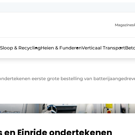
Magazines
r de aanmelding
kt voor de aanmelding FR
Sloop & Recycling
Heien & Funderen
Verticaal Transport
Bet
rieel & bouwmachines
ondertekenen eerste grote bestelling van batterijaanged
 en Einride ondertekenen