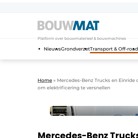
Aanmelden
Algemene voorwaarden
Platform over bouwmaterieel & bouwmachines
Bedrijven
Aanmelden
Aanmelden FR
Bedankt voo
Bedan
Nieuws
Grondverzet
Transport & Off-road
Bedrijven
Bouwmat | Platform over bouwmate
Contact
Home
»
Mercedes-Benz Trucks en Einride 
Direct contact
om elektrificering te versnellen
Evenement aanmelden
Meest gelezen
Nieuwsbrief
Podcasts
Mercedes-Benz Trucks
Privacy / Cookie statement