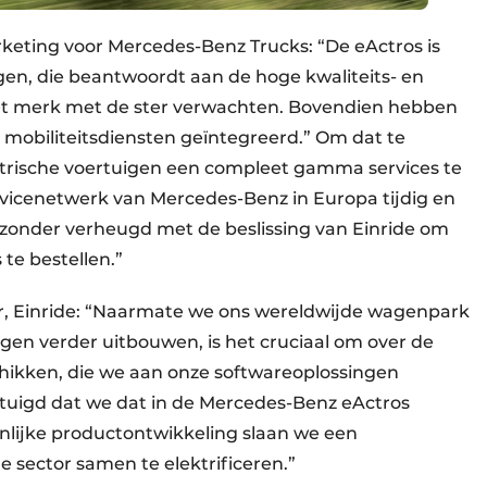
rketing voor Mercedes-Benz Trucks: “De eActros is
en, die beantwoordt aan de hoge kwaliteits- en
 het merk met de ster verwachten. Bovendien hebben
e mobiliteitsdiensten geïntegreerd.” Om dat te
ektrische voertuigen een compleet gamma services te
icenetwerk van Mercedes-Benz in Europa tijdig en
ijzonder verheugd met de beslissing van Einride om
te bestellen.”
er, Einride: “Naarmate we ons wereldwijde wagenpark
gen verder uitbouwen, is het cruciaal om over de
chikken, die we aan onze softwareoplossingen
tuigd dat we dat in de Mercedes-Benz eActros
lijke productontwikkeling slaan we een
e sector samen te elektrificeren.”