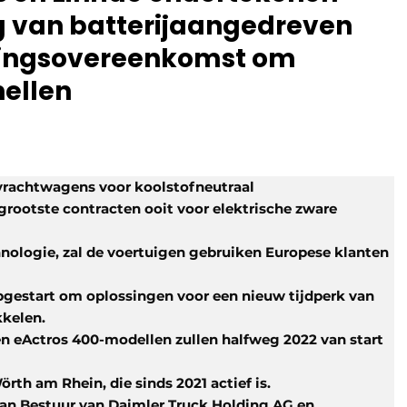
ng van batterijaangedreven
ingsovereenkomst om
nellen
 vrachtwagens voor koolstofneutraal
 grootste contracten ooit voor elektrische zware
hnologie, zal de voertuigen gebruiken Europese klanten
gestart om oplossingen voor een nieuw tijdperk van
kkelen.
en eActros 400-modellen zullen halfweg 2022 van start
örth am Rhein, die sinds 2021 actief is.
van Bestuur van Daimler Truck Holding AG en