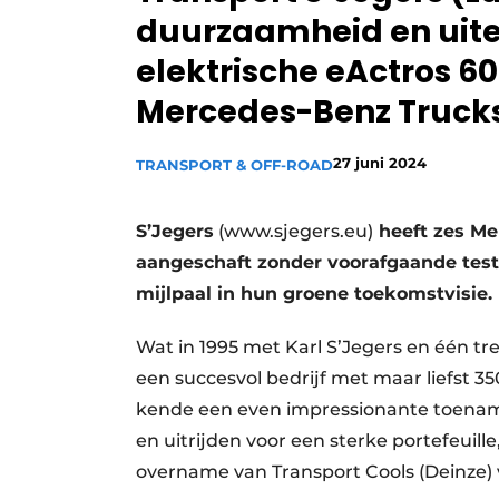
duurzaamheid en uite
Vacature aanmelden
elektrische eActros 
Vacatures
Mercedes-Benz Truck
Video’s
27 juni 2024
TRANSPORT & OFF-ROAD
S’Jegers
(www.sjegers.eu)
heeft zes Me
aangeschaft zonder voorafgaande test
mijlpaal in hun groene toekomstvisie.
Wat in 1995 met Karl S’Jegers en één tr
een succesvol bedrijf met maar liefst 3
kende een even impressionante toenam
en uitrijden voor een sterke portefeuil
overname van Transport Cools (Deinze) v