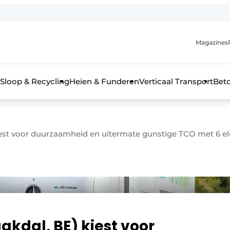
Magazines
r de aanmelding
kt voor de aanmelding FR
Sloop & Recycling
Heien & Funderen
Verticaal Transport
Bet
rieel & bouwmachines
kiest voor duurzaamheid en uitermate gunstige TCO met 6 e
akdal, BE) kiest voor