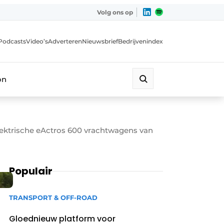
Volg ons op
Podcasts
Video’s
Adverteren
Nieuwsbrief
Bedrijvenindex
on
lektrische eActros 600 vrachtwagens van
Populair
TRANSPORT & OFF-ROAD
Gloednieuw platform voor