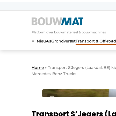
Aanmelden
Algemene voorwaarden
Platform over bouwmaterieel & bouwmachines
Bedrijven
Aanmelden
Aanmelden FR
Bedankt voo
Bedan
Nieuws
Grondverzet
Transport & Off-road
Bedrijven
Bouwmat | Platform over bouwmate
Contact
Home
»
Transport S’Jegers (Laakdal, BE) 
Direct contact
Mercedes-Benz Trucks
Evenement aanmelden
Meest gelezen
Nieuwsbrief
Podcasts
Transport S’Jegers (La
Privacy / Cookie statement