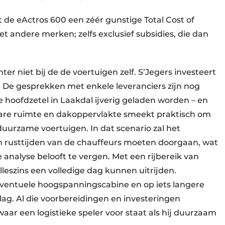
 de eActros 600 een zéér gunstige Total Cost of
t andere merken; zelfs exclusief subsidies, die dan
hter niet bij de de voertuigen zelf. S’Jegers investeert
. De gesprekken met enkele leveranciers zijn nog
e hoofdzetel in Laakdal ijverig geladen worden – en
are ruimte en dakoppervlakte smeekt praktisch om
urzame voertuigen. In dat scenario zal het
- en rusttijden van de chauffeurs moeten doorgaan, wat
analyse belooft te vergen. Met een rijbereik van
lleszins een volledige dag kunnen uitrijden.
 eventuele hoogspanningscabine en op iets langere
slag. Al die voorbereidingen en investeringen
aar een logistieke speler voor staat als hij duurzaam