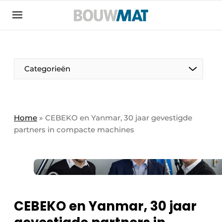
Aanmelden
Algemene voorwaarden
Bedrijven
Aanmelden
Aanmelden FR
Bedankt voor de aanmeldin
Bedankt voor de aan
Categorieën
Bedrijven
Bouwmat | Platform over bouwmaterieel &
bouwmachines
Home
»
CEBEKO en Yanmar, 30 jaar gevestigde
Contact
partners in compacte machines
Direct contact
Evenement aanmelden
Meest gelezen
Nieuwsbrief
CEBEKO en Yanmar, 30 jaar
Podcasts