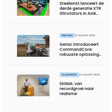
Steelwrist lanceert de
derde generatie XTR
tiltrotators in Azië
tijdens de CSPI-EXPO
in Tokio
NIEUWS
27 MAART 2026
Getac introduceert
CommandCore:
robuuste oplossing
voor dronebesturing
in veeleisende
omgevingen
ALGEMEEN
24 MAART 2026
SIGMA: van
recordgroei naar
realisme