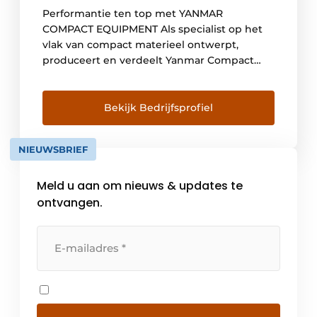
Performantie ten top met YANMAR
COMPACT EQUIPMENT Als specialist op het
vlak van compact materieel ontwerpt,
produceert en verdeelt Yanmar Compact
Equipment een compleet gamma machines,
waaronder mini- en midigravers, compacte
laders, wielgravers, brekers en accessoires,
Bekijk Bedrijfsprofiel
die stuk voor stuk getuigen van een
doorgedreven focus op efficiëntie en
NIEUWSBRIEF
performantie. Sinds 1912 lost Yanmar de
verwachtingen […]
Meld u aan om nieuws & updates te
ontvangen.