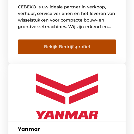
CEBEKO is uw ideale partner in verkoop,
verhuur, service verlenen en het leveren van
wisselstukken voor compacte bouw- en
grondverzetmachines. Wij zijn erkend en
officieel dealer-invoerder van Yanmar
graafmachines, MultiOne multifunctionele
knikwielladers, Cormidi compacte
Bekijk Bedrijfsprofiel
rupsdumpers en Thwaites bandendumpers.
Sinds 1983 staan wij voor u klaar met
deskundig advies waarbij u als klant steeds
centraal staat. […]
Yanmar