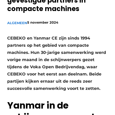
gevestigde partners in
Privacy / Cookie statement
compacte machines
Vacature aanmelden
Vacatures
5 november 2024
ALGEMEEN
Video’s
CEBEKO en Yanmar CE zijn sinds 1994
partners op het gebied van compacte
machines. Hun 30-jarige samenwerking werd
vorige maand in de schijnwerpers gezet
tijdens de Voka Open Bedrijvendag, waar
CEBEKO voor het eerst aan deelnam. Beide
partijen kijken ernaar uit de reeds zeer
succesvolle samenwerking voort te zetten.
Yanmar in de