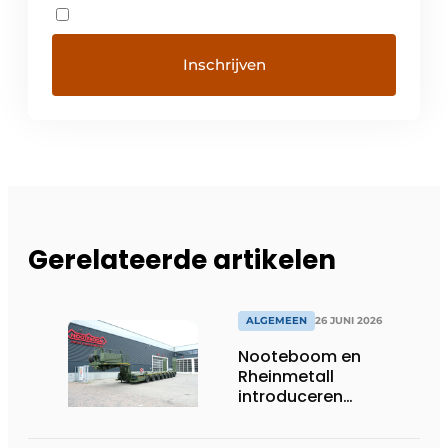
Gerelateerde artikelen
ALGEMEEN
26 JUNI 2026
Nooteboom en
Rheinmetall
introduceren
geavanceerde 8-
assige defensietrailer