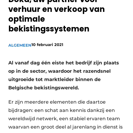
Privacy / Cookie statement
verhuur en verkoop van
Vacature aanmelden
optimale
Vacatures
bekistingssystemen
Video’s
10 februari 2021
ALGEMEEN
Al vanaf dag één eiste het bedrijf zijn plaats
op in de sector, waardoor het razendsnel
uitgroeide tot marktleider binnen de
Belgische bekistingswereld.
Er zijn meerdere elementen die daartoe
bijdragen: een schat aan kennis dankzij een
wereldwijd netwerk, een stabiel ervaren team
waarvan een groot deel al jarenlang in dienst is