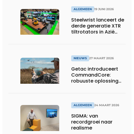
op EUROSATORY
ALGEMEEN
19 JUNI 2026
Steelwrist lanceert de
derde generatie XTR
tiltrotators in Azië
tijdens de CSPI-EXPO
in Tokio
NIEUWS
27 MAART 2026
Getac introduceert
CommandCore:
robuuste oplossing
voor dronebesturing
in veeleisende
omgevingen
ALGEMEEN
24 MAART 2026
SIGMA: van
recordgroei naar
realisme