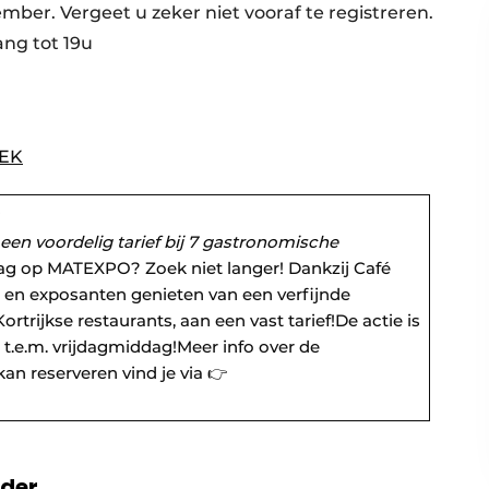
ber. Vergeet u zeker niet vooraf te registreren.
ang tot 19u
OEK
?
een voordelig tarief bij 7 gastronomische
dag op MATEXPO? Zoek niet langer! Dankzij Café
 en exposanten genieten van een verfijnde
trijkse restaurants, aan een vast tarief!De actie is
.e.m. vrijdagmiddag!Meer info over de
n reserveren vind je via 👉
rder.