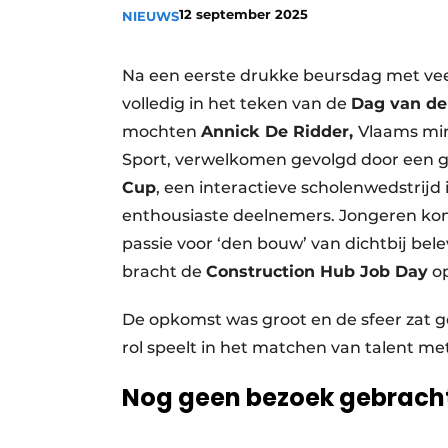
12 september 2025
NIEUWS
Vacature aanmelden
Vacatures
Na een eerste drukke beursdag met vee
Video’s
volledig in het teken van de
Dag van de
mochten
Annick De Ridder,
Vlaams min
Sport, verwelkomen gevolgd door een
Cup
, een interactieve scholenwedstrij
enthousiaste deelnemers. Jongeren kon
passie voor ‘den bouw’ van dichtbij bele
bracht de
Construction Hub Job Day
op
De opkomst was groot en de sfeer zat 
rol speelt in het matchen van talent m
Nog geen bezoek gebrac