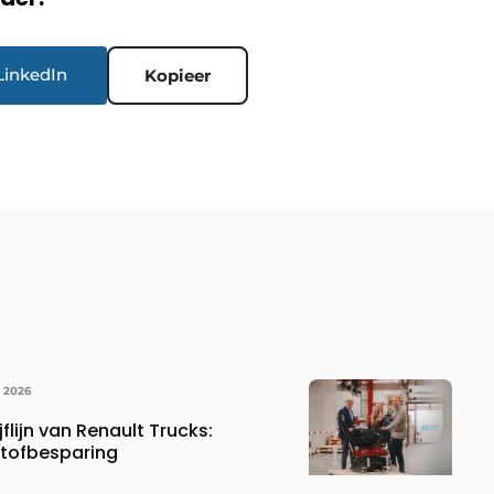
LinkedIn
Kopieer
I 2026
flijn van Renault Trucks:
tofbesparing