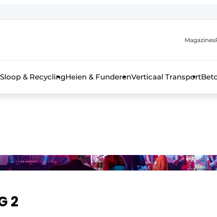
Magazines
r de aanmelding
kt voor de aanmelding FR
Sloop & Recycling
Heien & Funderen
Verticaal Transport
Bet
rieel & bouwmachines
G 2