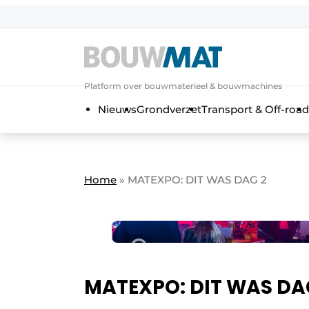
Aanmelden
Algemene voorwaarden
Platform over bouwmaterieel & bouwmachines
Bedrijven
Aanmelden
Aanmelden FR
Bedankt voo
Bedan
Nieuws
Grondverzet
Transport & Off-road
Bedrijven
Bouwmat | Platform over bouwmate
Contact
Home
»
MATEXPO: DIT WAS DAG 2
Direct contact
Evenement aanmelden
Meest gelezen
Nieuwsbrief
Podcasts
MATEXPO: DIT WAS DA
Privacy / Cookie statement