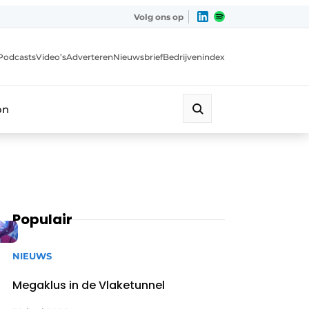
Volg ons op
Podcasts
Video’s
Adverteren
Nieuwsbrief
Bedrijvenindex
on
Populair
NIEUWS
Megaklus in de Vlaketunnel